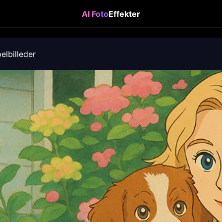
AI Foto
Effekter
lbilleder