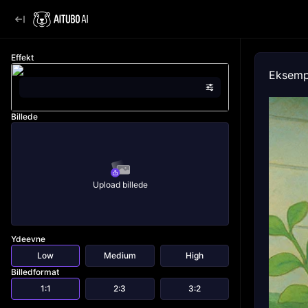
Effekt
Eksempe
Billede
Upload billede
Ydeevne
Low
Medium
High
Billedformat
1:1
2:3
3:2