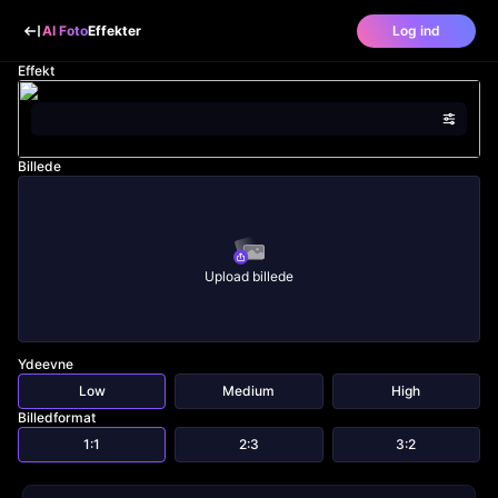
AI Foto
Effekter
Log ind
Effekt
Billede
Upload billede
Ydeevne
Low
Medium
High
Billedformat
1:1
2:3
3:2