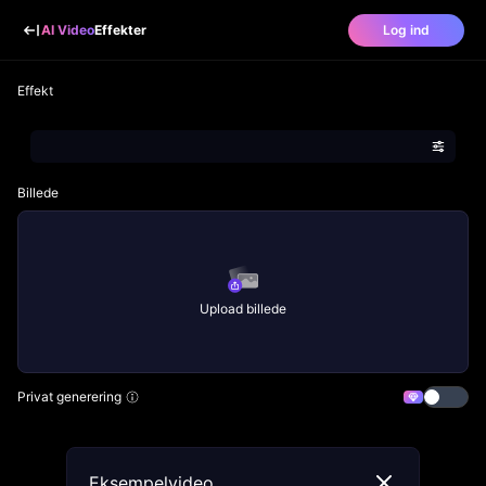
AI Video
Effekter
Log ind
Effekt
Billede
Upload billede
Privat generering
Eksempelvideo