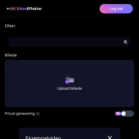
AI Video
Effekter
Log ind
Effekt
Billede
Upload billede
Privat generering
Eksempelvideo