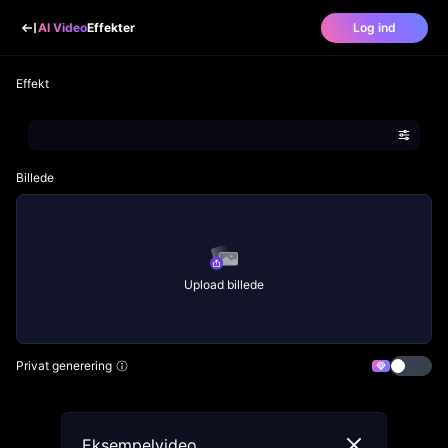
AI Video
Effekter
Log ind
Effekt
Billede
Upload billede
Privat generering
Eksempelvideo