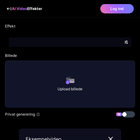
AI Video
Effekter
Log ind
Effekt
Billede
Upload billede
Privat generering
Eksempelvideo