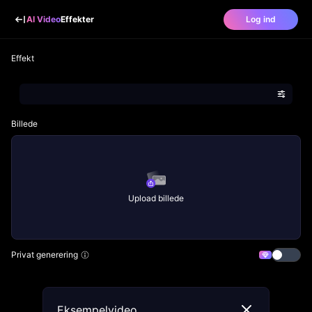
AI Video
Effekter
Log ind
Effekt
Billede
Upload billede
Privat generering
Eksempelvideo