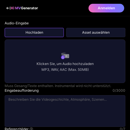
KI MV
Generator
Anmelden
Audio-Eingabe
Hochladen
Asset auswählen
Klicken Sie, um Audio hochzuladen
MP3, WAV, AAC (Max. 50MB)
Muss Gesang/Texte enthalten. Instrumental wird nicht unterstützt.
Eingabeaufforderung
0
/
3000
Referenzbilder
0
/
7