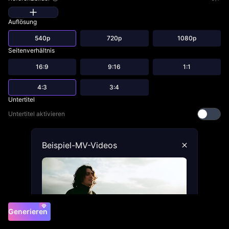
Auflösung
540p
720p
1080p
Seitenverhältnis
16:9
9:16
1:1
4:3
3:4
Untertitel
Untertitel aktivieren
Beispiel-MV-Videos
Generieren