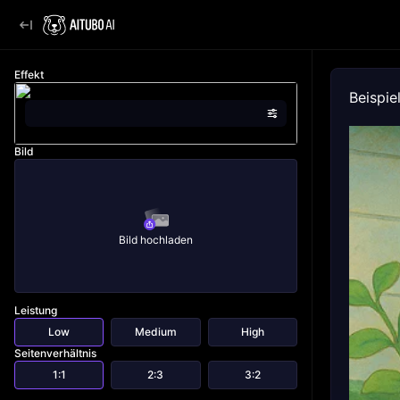
Effekt
Beispie
Bild
Bild hochladen
Leistung
Low
Medium
High
Seitenverhältnis
1:1
2:3
3:2