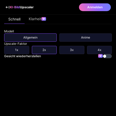
KI-Bild
Upscaler
Anmelden
Klarheit
Schnell
Modell
Allgemein
Anime
Upscale-Faktor
1x
2x
3x
4x
Gesicht wiederherstellen