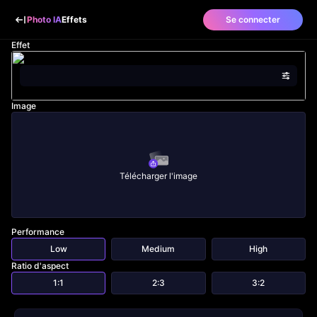
Photo IA
Effets
Se connecter
Effet
Image
Télécharger l'image
Performance
Low
Medium
High
Ratio d'aspect
1:1
2:3
3:2