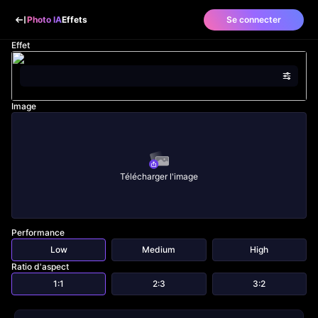
Photo IA
Effets
Se connecter
Effet
Image
Télécharger l'image
Performance
Low
Medium
High
Ratio d'aspect
1:1
2:3
3:2