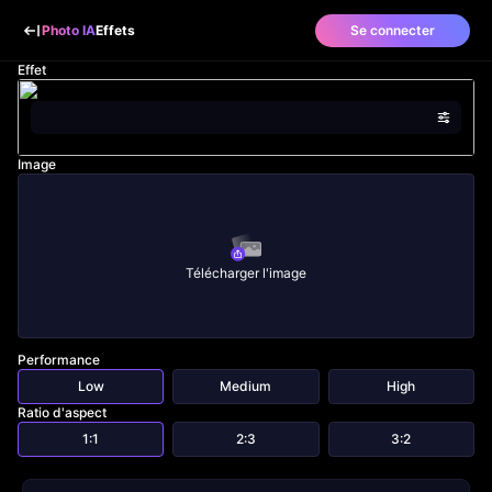
Photo IA
Effets
Se connecter
Effet
Image
Télécharger l'image
Performance
Low
Medium
High
Ratio d'aspect
1:1
2:3
3:2