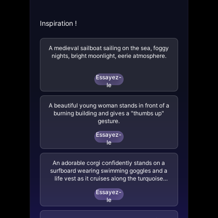
Inspiration !
A medieval sailboat sailing on the sea, foggy
nights, bright moonlight, eerie atmosphere.
Essayez-
le
A beautiful young woman stands in front of a
burning building and gives a "thumbs up"
gesture.
Essayez-
le
An adorable corgi confidently stands on a
surfboard wearing swimming goggles and a
life vest as it cruises along the turquoise
tropical waters near a lush tropical island. 3D
Essayez-
digital render art style.
le