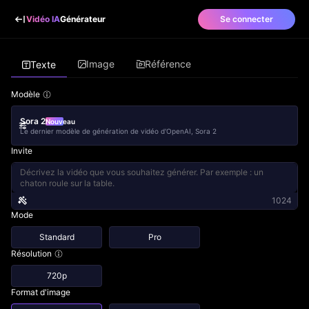
Vidéo IA
Générateur
Se connecter
Image
Référence
Texte
Modèle
Sora 2
Nouveau
Le dernier modèle de génération de vidéo d'OpenAI, Sora 2
Invite
1024
Mode
Standard
Pro
Résolution
720p
Format d'image