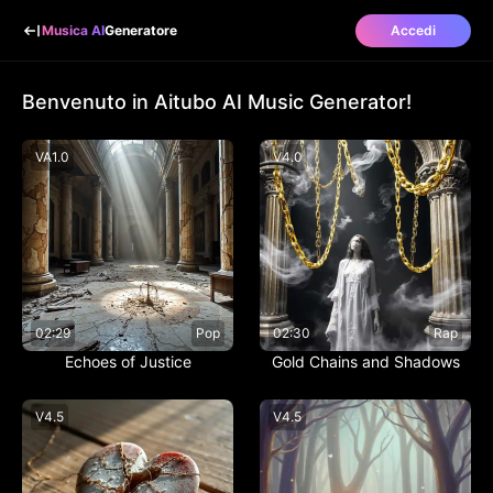
Musica AI
Generatore
Accedi
Benvenuto in Aitubo AI Music Generator!
V
A1.0
V
4.0
02:29
Pop
02:30
Rap
Echoes of Justice
Gold Chains and Shadows
V
4.5
V
4.5