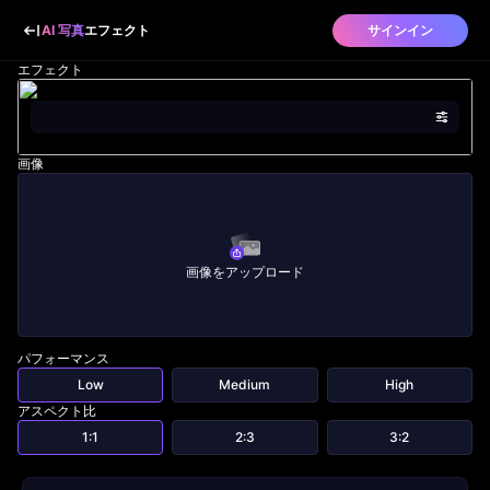
AI 写真
エフェクト
サインイン
エフェクト
画像
画像をアップロード
パフォーマンス
Low
Medium
High
アスペクト比
1:1
2:3
3:2