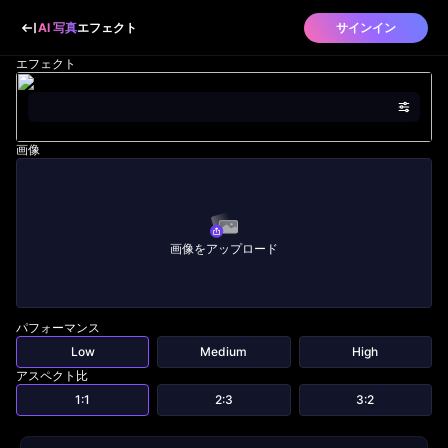
AI 写真
エフェクト
サインイン
エフェクト
画像
画像をアップロード
パフォーマンス
Low
Medium
High
アスペクト比
1:1
2:3
3:2