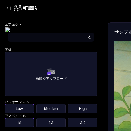
エフェクト
サンプ
画像
画像をアップロード
パフォーマンス
Low
Medium
High
アスペクト比
1:1
2:3
3:2