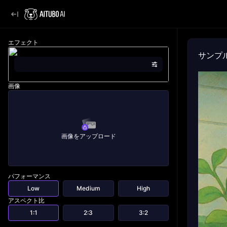
エフェクト
サンプ
画像
画像をアップロード
パフォーマンス
Low
Medium
High
アスペクト比
1:1
2:3
3:2