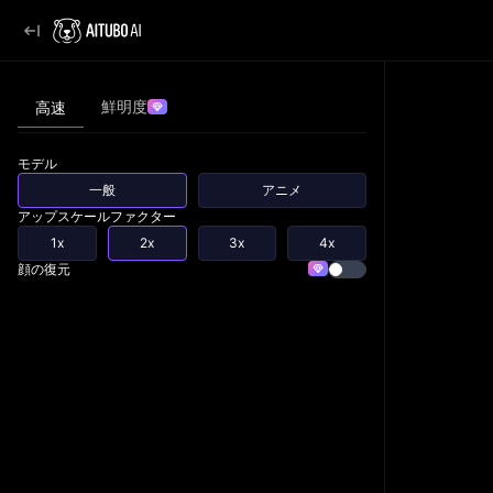
鮮明度
高速
モデル
一般
アニメ
アップスケールファクター
1x
2x
3x
4x
顔の復元