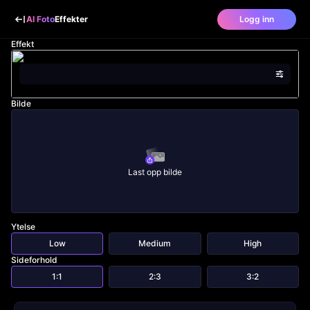
AI Foto
Effekter
Logg inn
Effekt
Bilde
Last opp bilde
Ytelse
Low
Medium
High
Sideforhold
1:1
2:3
3:2