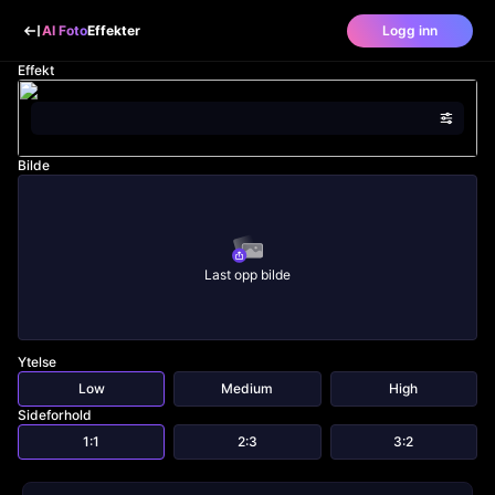
AI Foto
Effekter
Logg inn
Effekt
Bilde
Last opp bilde
Ytelse
Low
Medium
High
Sideforhold
1:1
2:3
3:2