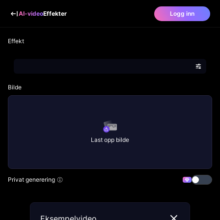
AI-video
Effekter
Logg inn
Effekt
Bilde
Last opp bilde
Privat generering
Eksempelvideo