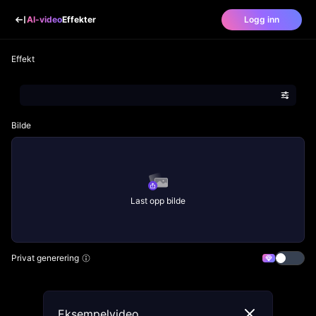
AI-video
Effekter
Logg inn
Effekt
Bilde
Last opp bilde
Privat generering
Eksempelvideo