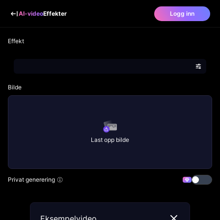
AI-video
Effekter
Logg inn
Effekt
Bilde
Last opp bilde
Privat generering
Eksempelvideo