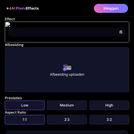
AI Photo
Effects
Inloggen
Effect
Afbeelding
Afbeelding uploaden
Prestaties
Low
Medium
High
Aspect Ratio
1:1
2:3
3:2