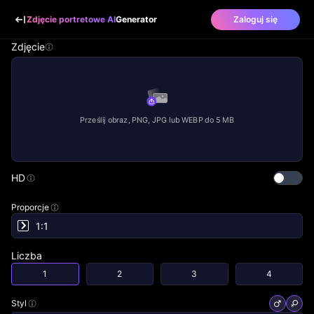
Zdjęcie portretowe AI
Generator
Zaloguj się
Zdjęcie
Prześlij obraz, PNG, JPG lub WEBP do 5 MB
HD
Proporcje
Liczba
1
2
3
4
Styl