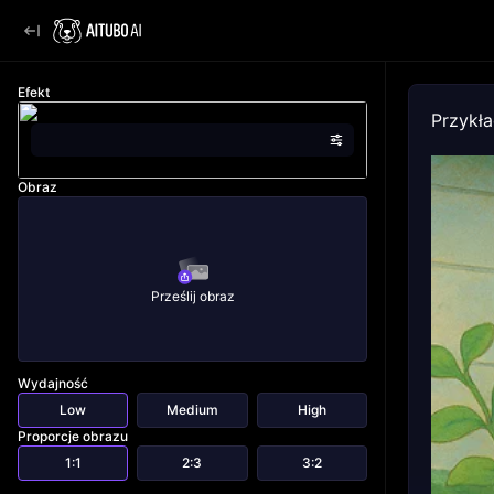
Efekt
Przykł
Obraz
Prześlij obraz
Wydajność
Low
Medium
High
Proporcje obrazu
1:1
2:3
3:2