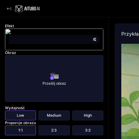
Efekt
Przykł
Obraz
Prześlij obraz
Wydajność
Low
Medium
High
Proporcje obrazu
1:1
2:3
3:2