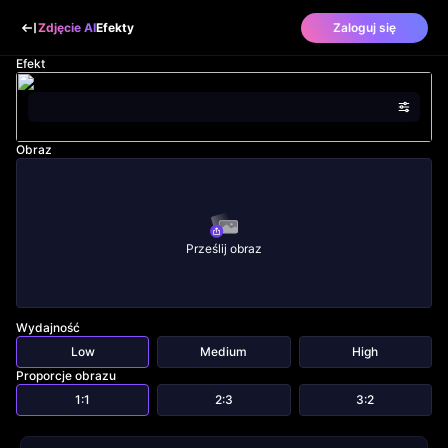
Zdjęcie AI
Efekty
Zaloguj się
Efekt
Obraz
Prześlij obraz
Wydajność
Low
Medium
High
Proporcje obrazu
1:1
2:3
3:2