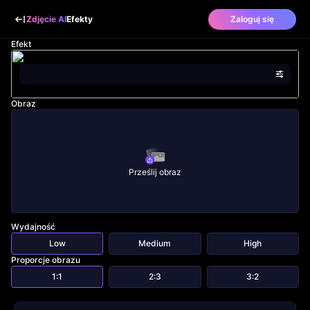
Zdjęcie AI
Efekty
Zaloguj się
Efekt
Obraz
Prześlij obraz
Wydajność
Low
Medium
High
Proporcje obrazu
1:1
2:3
3:2