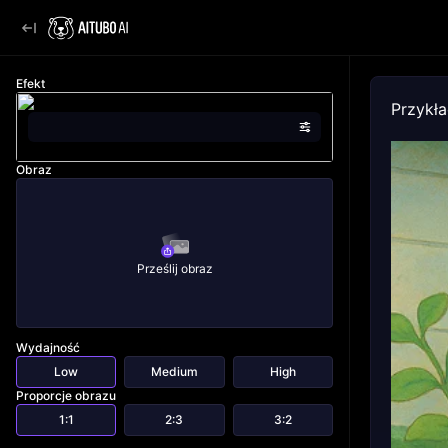
Efekt
Przykł
Obraz
Prześlij obraz
Wydajność
Low
Medium
High
Proporcje obrazu
1:1
2:3
3:2