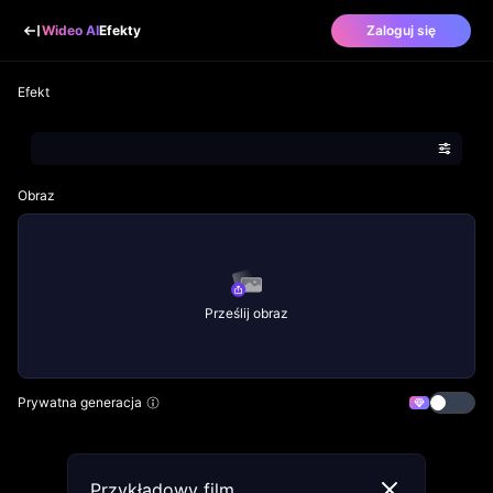
Wideo AI
Efekty
Zaloguj się
Efekt
Obraz
Prześlij obraz
Prywatna generacja
Przykładowy film