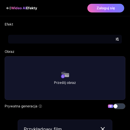
Wideo AI
Efekty
Zaloguj się
Efekt
Obraz
Prześlij obraz
Prywatna generacja
Przykładowy film