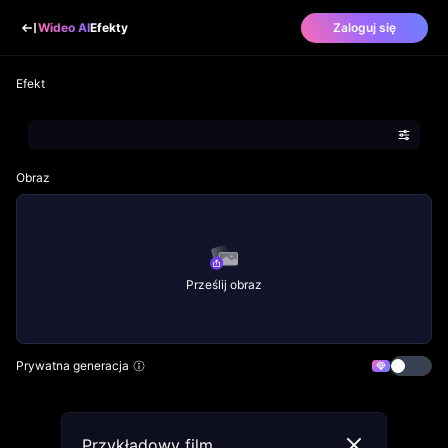
Wideo AI
Efekty
Zaloguj się
Efekt
Obraz
Prześlij obraz
Prywatna generacja
Przykładowy film