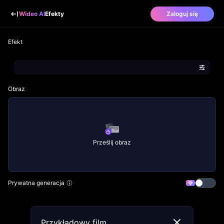
Wideo AI
Efekty
Zaloguj się
Efekt
Obraz
Prześlij obraz
Prywatna generacja
Przykładowy film