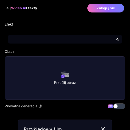
Wideo AI
Efekty
Zaloguj się
Efekt
Obraz
Prześlij obraz
Prywatna generacja
Przykładowy film