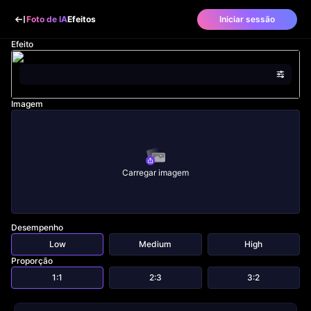
Foto de IA
Efeitos
Iniciar sessão
Efeito
Imagem
Carregar imagem
Desempenho
Low
Medium
High
Proporção
1:1
2:3
3:2