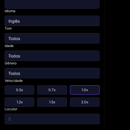
Idioma
Tom
Idade
Gênero
Velocidade
0.5x
0.7x
1.0x
1.2x
1.5x
2.0x
Locutor