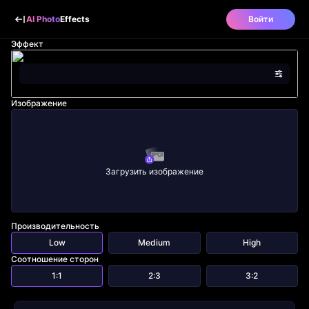
AI Photo
Effects
Войти
Эффект
Изображение
Загрузить изображение
Производительность
Low
Medium
High
Соотношение сторон
1:1
2:3
3:2