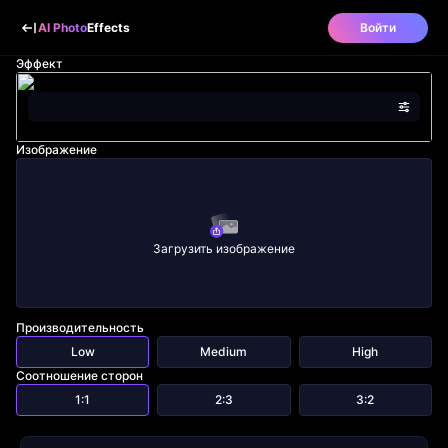
AI Photo
Effects
Войти
Эффект
Изображение
Загрузить изображение
Производительность
Low
Medium
High
Соотношение сторон
1:1
2:3
3:2