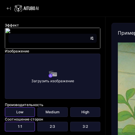
Эффект
Приме
Изображение
Загрузить изображение
Производительность
Low
Medium
High
Соотношение сторон
1:1
2:3
3:2