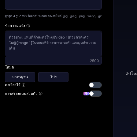
สูงสุด 4 รูปภาพหรือองค์ประกอบ รองรับไฟล์ .jpg, .jpeg, .png, .webp, .gif
ข้อความแจ้ง
ตัวอย่าง: แทนที่ตัวละครใน@[Video 1]ด้วยตัวละคร
ใน@[Image 1]ในขณะที่รักษาการกระทำและมุมถ่ายภาพ
เดิม
2500
โหมด
อัปโหล
มาตรฐาน
โปร
คงเสียงไว้
การสร้างแบบส่วนตัว