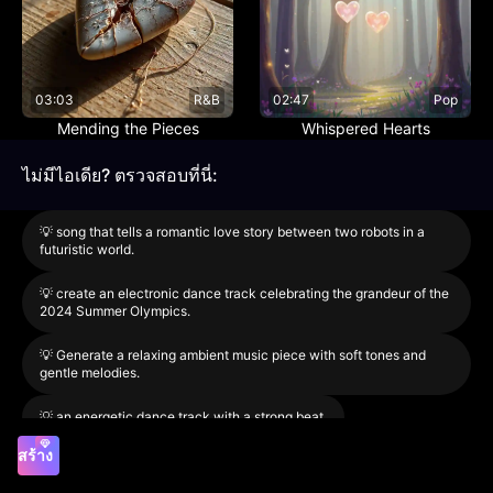
03:03
R&B
02:47
Pop
Mending the Pieces
Whispered Hearts
ไม่มีไอเดีย? ตรวจสอบที่นี่:
💡
song that tells a romantic love story between two robots in a
futuristic world.
💡
create an electronic dance track celebrating the grandeur of the
2024 Summer Olympics.
💡
Generate a relaxing ambient music piece with soft tones and
gentle melodies.
💡
an energetic dance track with a strong beat.
สร้าง
รุ่น