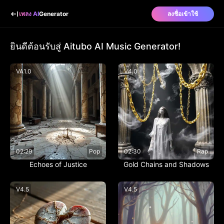
เพลง AI
Generator
ลงชื่อเข้าใช้
ยินดีต้อนรับสู่ Aitubo AI Music Generator!
V
A1.0
V
4.0
02:29
Pop
02:30
Rap
Echoes of Justice
Gold Chains and Shadows
V
4.5
V
4.5