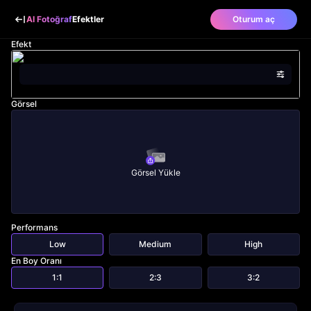
AI Fotoğraf
Efektler
Oturum aç
Efekt
Görsel
Görsel Yükle
Performans
Low
Medium
High
En Boy Oranı
1:1
2:3
3:2