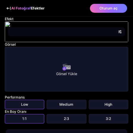
AI Fotoğraf
Efektler
Oturum aç
Efekt
Görsel
Görsel Yükle
Performans
Low
Medium
High
En Boy Oranı
1:1
2:3
3:2