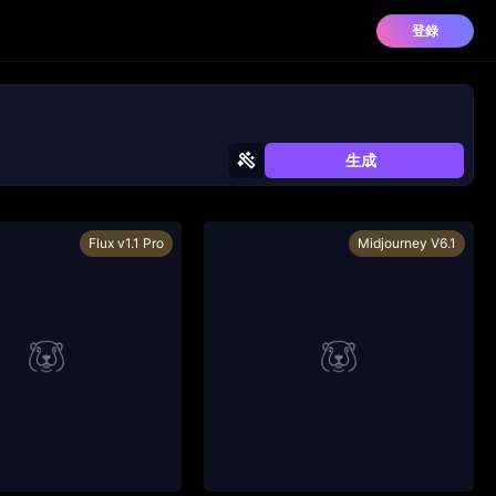
登錄
生成
Flux v1.1 Pro
Midjourney V6.1