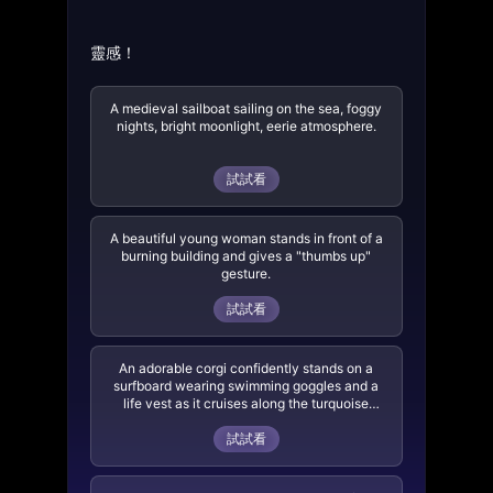
靈感！
A medieval sailboat sailing on the sea, foggy
nights, bright moonlight, eerie atmosphere.
試試看
A beautiful young woman stands in front of a
burning building and gives a "thumbs up"
gesture.
試試看
An adorable corgi confidently stands on a
surfboard wearing swimming goggles and a
life vest as it cruises along the turquoise
tropical waters near a lush tropical island. 3D
digital render art style.
試試看