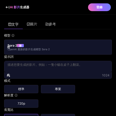
AI 影片
生成器
登錄
圖片
參考
文字
模型
Sora 2
新
OpenAI 最新的影片生成模型 Sora 2
提示詞
1024
模式
標準
專業
解析度
720p
長寬比