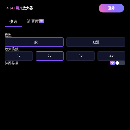
AI 圖片
放大器
登錄
清晰度
快速
模型
一般
動漫
放大倍數
1x
2x
3x
4x
臉部修復