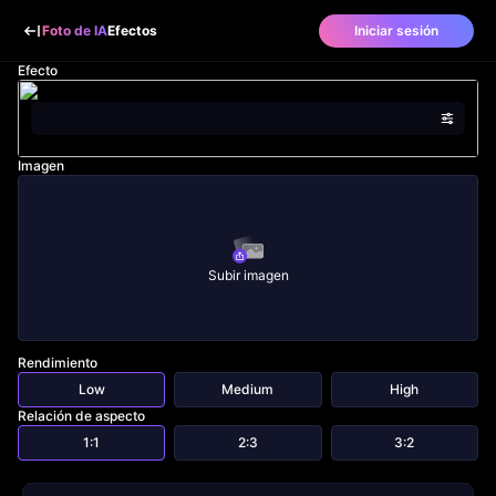
Foto de IA
Efectos
Iniciar sesión
Efecto
Imagen
Subir imagen
Rendimiento
Low
Medium
High
Relación de aspecto
1:1
2:3
3:2